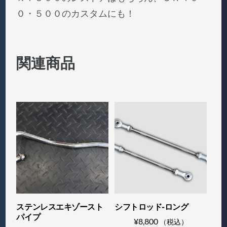
カ
０・５００のカスタムにも！
ア
ル
ミ
関連商品
タ
ン
ク
個
ステンレスエキゾースト
シフトロッド-ロング
パイプ
¥
8,800
（税込）