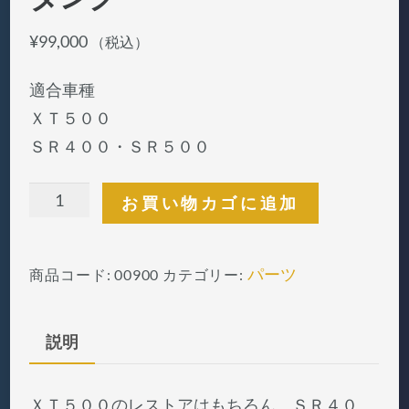
¥
99,000
（税込）
適合車種
ＸＴ５００
ＳＲ４００・ＳＲ５００
Ｘ
お買い物カゴに追加
Ｔ
５
パーツ
商品コード:
00900
カテゴリー:
０
０
レ
説明
プ
リ
ＸＴ５００のレストアはもちろん、ＳＲ４０