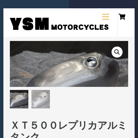
Ca
Skip
Menu
to
content
ＸＴ５００レプリカアルミ
タンク